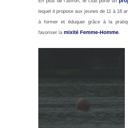
pro
En plus de l’aviron, le club porte un
lequel il propose aux jeunes de 11 à 18 an
à former et éduquer grâce à la pratiq
mixité Femme-Homme
favoriser la
.