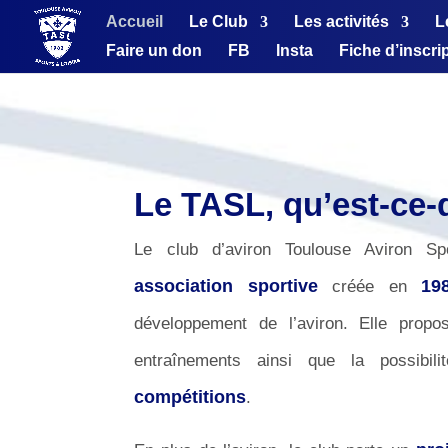
Accueil
Le Club
Les activités
L
Faire un don
FB
Insta
Fiche d’inscri
Le TASL, qu’est-ce-
Le club d’aviron Toulouse Aviron Sp
association sportive
19
créée en
développement de l’aviron. Elle prop
entraînements ainsi que la possibil
compétitions
.