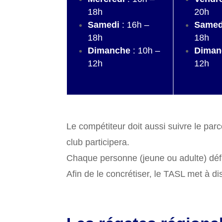
18h
20h
Samedi
: 16h –
Samed
18h
18h
Dimanche
: 10h –
Diman
12h
12h
Le compétiteur doit aussi suivre le parc
club participera.
Chaque personne (jeune ou adulte) défi
Afin de le concrétiser, le TASL met à 