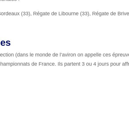
rdeaux (33), Régate de Libourne (33), Régate de Brive
les
ection (dans le monde de l’aviron on appelle ces épreuv
hampionnats de France. Ils partent 3 ou 4 jours pour affr
ont sérieuses, devenir Champion de France devient possibl
 bateaux Champions de France, d’autres bateaux étant m
France alternent chaque année, même si quelques bassin
y-Le Creusot au Creusot, Lac de l’Allier à Vichy (03), P