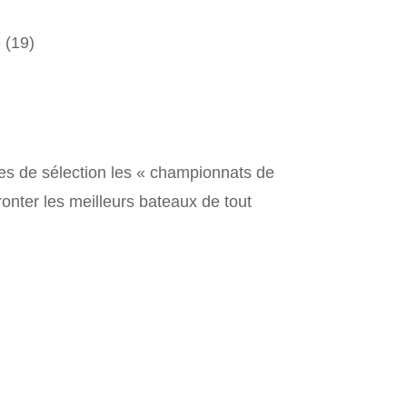
 (19)
es de sélection les « championnats de
onter les meilleurs bateaux de tout
e !
édaillés (argent ou bronze).
s reviennent souvent :
lan d’eau d’Aiguebelette (74)