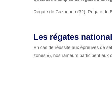
Régate de Cazaubon (32), Régate de Bo
Les régates nationa
En cas de réussite aux épreuves de sél
zones »), nos rameurs participent aux c
l’hexagone.
Et si la motivation et la préparation s
Le TASL a dans son palmarès plusieurs
Les lieux des divers championnats de 
Lac du Causse à Brive (19), Lac de Torc