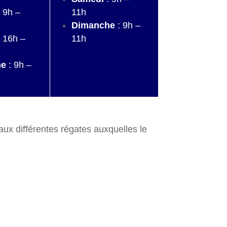
 9h –
11h
Dimanche
: 9h –
 16h –
11h
he
: 9h –
 aux différentes régates auxquelles le