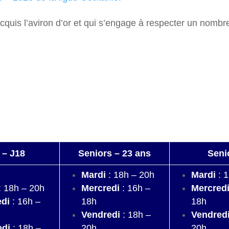
cquis l’aviron d’or et qui s’engage à respecter un nomb
 – J18
Seniors – 23 ans
Seni
Mardi
: 18h – 20h
Mardi
: 
: 18h – 20h
Mercredi
: 16h –
Mercred
edi
: 16h –
18h
18h
Vendredi
: 18h –
Vendred
edi
: 18h –
20h
20h