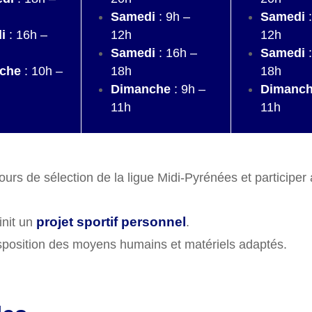
Samedi
: 9h –
Samedi
:
i
: 16h –
12h
12h
Samedi
: 16h –
Samedi
:
che
: 10h –
18h
18h
Dimanche
: 9h –
Dimanc
11h
11h
ours de sélection de la ligue Midi-Pyrénées et participer
projet sportif personnel
nit un
.
disposition des moyens humains et matériels adaptés.