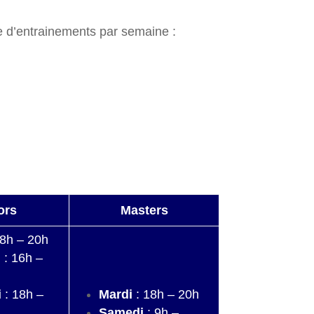
re d’entrainements par semaine :
ors
Masters
18h – 20h
i
: 16h –
i
: 18h –
Mardi
: 18h – 20h
Samedi
: 9h –